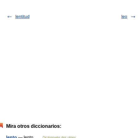
lentitud
leo
Mira otros diccionarios:
lento
— lento …
Dictionnaire des rimes