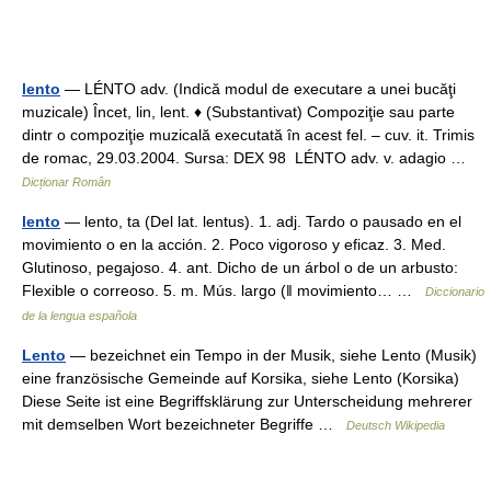
lento
— LÉNTO adv. (Indică modul de executare a unei bucăţi
muzicale) Încet, lin, lent. ♦ (Substantivat) Compoziţie sau parte
dintr o compoziţie muzicală executată în acest fel. – cuv. it. Trimis
de romac, 29.03.2004. Sursa: DEX 98 LÉNTO adv. v. adagio …
Dicționar Român
lento
— lento, ta (Del lat. lentus). 1. adj. Tardo o pausado en el
movimiento o en la acción. 2. Poco vigoroso y eficaz. 3. Med.
Glutinoso, pegajoso. 4. ant. Dicho de un árbol o de un arbusto:
Flexible o correoso. 5. m. Mús. largo (ǁ movimiento… …
Diccionario
de la lengua española
Lento
— bezeichnet ein Tempo in der Musik, siehe Lento (Musik)
eine französische Gemeinde auf Korsika, siehe Lento (Korsika)
Diese Seite ist eine Begriffsklärung zur Unterscheidung mehrerer
mit demselben Wort bezeichneter Begriffe …
Deutsch Wikipedia