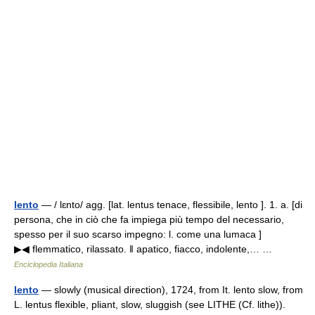
lento
— / lɛnto/ agg. [lat. lentus tenace, flessibile, lento ]. 1. a. [di
persona, che in ciò che fa impiega più tempo del necessario,
spesso per il suo scarso impegno: l. come una lumaca ]
▶◀ flemmatico, rilassato. ‖ apatico, fiacco, indolente,… …
Enciclopedia Italiana
lento
— slowly (musical direction), 1724, from It. lento slow, from
L. lentus flexible, pliant, slow, sluggish (see LITHE (Cf. lithe)).