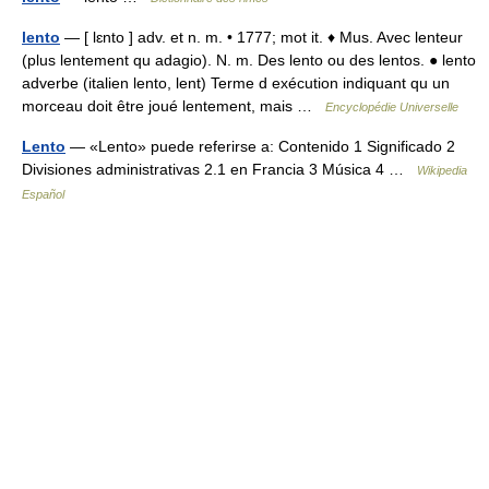
lento
— [ lɛnto ] adv. et n. m. • 1777; mot it. ♦ Mus. Avec lenteur
(plus lentement qu adagio). N. m. Des lento ou des lentos. ● lento
adverbe (italien lento, lent) Terme d exécution indiquant qu un
morceau doit être joué lentement, mais …
Encyclopédie Universelle
Lento
— «Lento» puede referirse a: Contenido 1 Significado 2
Divisiones administrativas 2.1 en Francia 3 Música 4 …
Wikipedia
Español