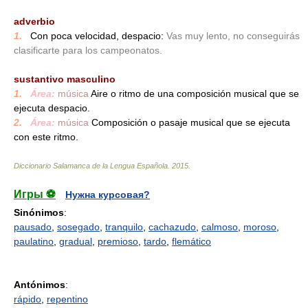
_
adverbio
1.
_
Con poca velocidad, despacio:
Vas muy lento, no conseguirás
clasificarte para los campeonatos.
_
sustantivo masculino
1.
_
Área:
música
Aire o ritmo de una composición musical que se
ejecuta despacio.
2.
_
Área:
música
Composición o pasaje musical que se ejecuta
con este ritmo.
Diccionario Salamanca de la Lengua Española
.
2015
.
Игры ⚽
Нужна курсовая?
Sinónimos
:
pausado
,
sosegado
,
tranquilo
,
cachazudo
,
calmoso
,
moroso
,
paulatino
,
gradual
,
premioso
,
tardo
,
flemático
Antónimos
:
rápido
,
repentino