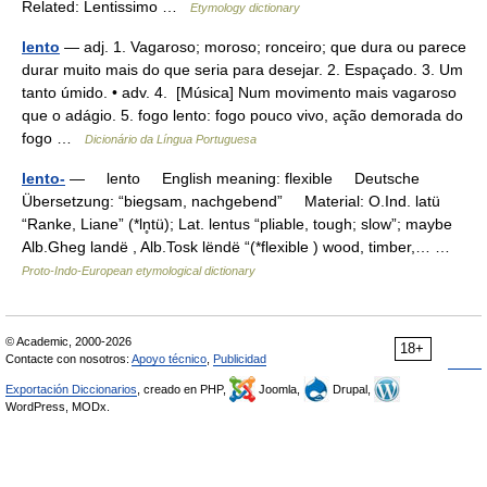
Related: Lentissimo …
Etymology dictionary
lento
— adj. 1. Vagaroso; moroso; ronceiro; que dura ou parece
durar muito mais do que seria para desejar. 2. Espaçado. 3. Um
tanto úmido. • adv. 4. [Música] Num movimento mais vagaroso
que o adágio. 5. fogo lento: fogo pouco vivo, ação demorada do
fogo …
Dicionário da Língua Portuguesa
lento-
— lento English meaning: flexible Deutsche
Übersetzung: “biegsam, nachgebend” Material: O.Ind. latü
“Ranke, Liane” (*ln̥tü); Lat. lentus “pliable, tough; slow”; maybe
Alb.Gheg landë , Alb.Tosk lëndë “(*flexible ) wood, timber,… …
Proto-Indo-European etymological dictionary
© Academic, 2000-2026
18+
Contacte con nosotros:
Apoyo técnico
,
Publicidad
Exportación Diccionarios
, creado en PHP,
Joomla,
Drupal,
WordPress, MODx.